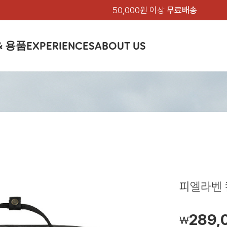
50,000원 이상
무료배송
& 용품
EXPERIENCES
ABOUT US
품
상의
상의
칸켄
하의
하의
아티클
백팩 & 가방
악세서리
악세서리
EXPERIENCE
브랜드소개
텐트&침낭
션
여성
남성
가방 & 용품
피엘라벤 클래식
지속가능성
셔츠
셔츠
칸켄백
트레킹 바지
트레킹 바지
트레킹 백팩
모자 & 비니
모자 & 비니
텐트
아티클
드 에디션
자켓
자켓
칸켄
플리스
플리스
칸켄악세서리
라이프스타일 바지
스트레치 바지
데이팩
벨트 & 스카프
벨트 & 스카프
슬리핑백
피엘라벤 폴라
피엘라벤 클래식
제품가이드
상의
상의
백팩 & 가방
티셔츠
티셔츠
스트레치 바지
라이프스타일 바지
여행 가방
장갑
장갑
피엘라벤 폴라
사이클링
하의
하의
텐트 & 침낭
폭스트레킹
소재
츠
썬 후디
라트 자켓
쇼츠
캡
하이
스웨터
스웨터
반바지 & 스커트
반바지
여행 액세서리
기타
기타
폭스트레킹
레킹
액세서리
액세서리
아울렛
제품관리
베이스레이어
베이스레이어
보온 바지
보온 바지
데이팩
스
등산화
등산화
피엘라벤 칸
힙팩 & 크로스백
타겐
아울렛
아울렛
289,
￦