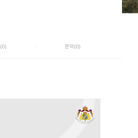
(
0
)
문의(
0
)