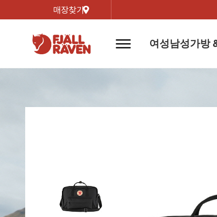
매장찾기
여성
남성
가방 
네
비
게
이
신제품
신제품
자켓
자켓
신제
신제품
컬렉
션
버
튼
트레킹 자켓
트레킹 자켓
리미티
쉘 자켓
쉘 자켓
바르닥
윈드 자켓
윈드 자켓
호야 
인기검색어
티셔
라이프스타일 자켓
라이프스타일 자켓
경량트
다운 & 패딩 자켓
다운 & 패딩 자켓
고어텍
베스트
베스트
베르그