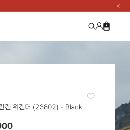
닫
기
버
튼
장
검
바
색
구
니
S
등산화
등산화
ABOUT US
아울렛
아울렛
하이 & 미드컷
하이 & 미드컷
브랜드 소개
검
로우컷
로우컷
지속가능성
색
하
신발용품
신발용품
제품가이드
기
 코스트
소재
제품관리
켄 위켄더 (23802) - Black
000