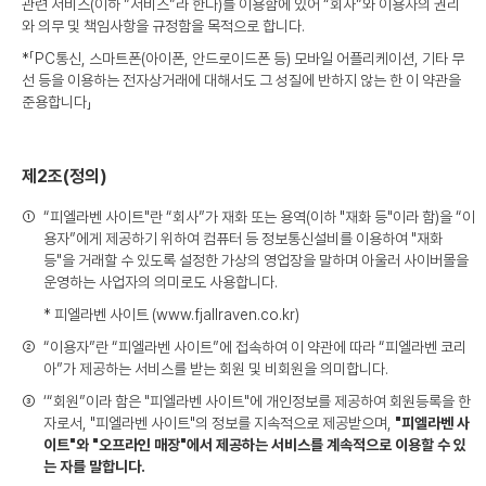
로그인
로그인
로그인
로그인
관련 서비스(이하 ”서비스”라 한다)를 이용함에 있어 “회사”와 이용자의 권리
회원가입
회원가입
회원가입
매장찾기
매장찾기
매장찾기
매장찾기
매장찾기
와 의무 및 책임사항을 규정함을 목적으로 합니다.
*「PC통신, 스마트폰(아이폰, 안드로이드폰 등) 모바일 어플리케이션, 기타 무
아울렛
아울렛
매장찾기
로그인
로그인
로그인
회원가입
회원가입
회원가입
회원가입
회원가입
매장찾기
매장찾기
매장찾기
매장찾기
매장찾기
선 등을 이용하는 전자상거래에 대해서도 그 성질에 반하지 않는 한 이 약관을
준용합니다」
회원가입
로그인
로그인
로그인
로그인
로그인
회원가입
회원가입
회원가입
회원가입
회원가입
매장찾기
매장찾기
로그인
제2조(정의)
로그인
로그인
로그인
로그인
로그인
회원가입
회원가입
①
“피엘라벤 사이트"란 “회사”가 재화 또는 용역(이하 "재화 등"이라 함)을 “이
용자”에게 제공하기 위하여 컴퓨터 등 정보통신설비를 이용하여 "재화
로그인
로그인
등"을 거래할 수 있도록 설정한 가상의 영업장을 말하며 아울러 사이버몰을
운영하는 사업자의 의미로도 사용합니다.
* 피엘라벤 사이트 (www.fjallraven.co.kr)
②
“이용자”란 “피엘라벤 사이트”에 접속하여 이 약관에 따라 “피엘라벤 코리
아”가 제공하는 서비스를 받는 회원 및 비회원을 의미합니다.
③
‘“회원”이라 함은 "피엘라벤 사이트"에 개인정보를 제공하여 회원등록을 한
자로서, "피엘라벤 사이트"의 정보를 지속적으로 제공받으며,
"피엘라벤 사
이트"와 "오프라인 매장"에서 제공하는 서비스를 계속적으로 이용할 수 있
는 자를 말합니다.