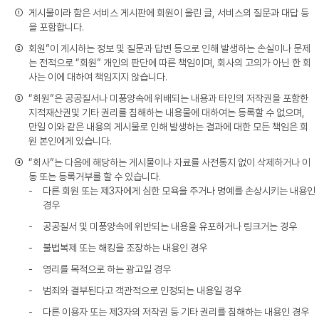
①
게시물이라 함은 서비스 게시판에 회원이 올린 글, 서비스의 질문과 대답 등
을 포함합니다.
②
회원”이 게시하는 정보 및 질문과 답변 등으로 인해 발생하는 손실이나 문제
는 전적으로 “회원” 개인의 판단에 따른 책임이며, 회사의 고의가 아닌 한 회
사는 이에 대하여 책임지지 않습니다.
③
“회원”은 공공질서나 미풍양속에 위배되는 내용과 타인의 저작권을 포함한
지적재산권및 기타 권리를 침해하는 내용물에 대하여는 등록할 수 없으며,
만일 이와 같은 내용의 게시물로 인해 발생하는 결과에 대한 모든 책임은 회
원 본인에게 있습니다.
④
“회사”는 다음에 해당하는 게시물이나 자료를 사전통지 없이 삭제하거나 이
동 또는 등록거부를 할 수 있습니다.
-
다른 회원 또는 제3자에게 심한 모욕을 주거나 명예를 손상시키는 내용인
경우
-
공공질서 및 미풍양속에 위반되는 내용을 유포하거나 링크거는 경우
-
불법복제 또는 해킹을 조장하는 내용인 경우
-
영리를 목적으로 하는 광고일 경우
-
범죄와 결부된다고 객관적으로 인정되는 내용일 경우
-
다른 이용자 또는 제3자의 저작권 등 기타 권리를 침해하는 내용인 경우