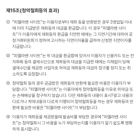
제15조(청약철회등의 효과)
①
"피엘라벤 사이트”는 이용자로부터 재화 등을 반환받은 경우 3영업일 이내
에 이미 지급받은 재화등의 대금을 환급합니다. 이 경우 "피엘라벤 사이
트”가 이용자에게 재화등의 환급을 지연한 때에는 그 지연기간에 대하여 공
정거래위원회가 정하여 고시하는 지연이자율을 곱하여 산정한 지연이자를
지급합니다.
②
"피엘라벤 사이트”는 위 대금을 환급함에 있어서 이용자가 신용카드 또는 전
자화폐 등의 결제수단으로 재화등의 대금을 지급한 때에는 지체없이 당해
결제수단을 제공한 사업자로 하여금 재화등의 대금의 청구를 정지 또는 취
소하도록 요청합니다.
③
청약철회 등의 경우 공급받은 재화등의 반환에 필요한 비용은 이용자가 부
담합니다. "피엘라벤 사이트”는 이용자에게 청약철회등을 이유로 위약금 또
는 손해배상을 청구하지 않습니다. 다만 재화등의 내용이 표시?광고 내용과
다르거나 계약내용과 다르게 이행되어 청약철회등을 하는 경우 재화등의 반
환에 필요한 비용은 "피엘라벤 사이트”가 부담합니다.
④
이용자가 재화등을 제공받을때 발송비를 부담한 경우에 "피엘라벤 사이
트”는 청약철회시 그 비용을 누가 부담하는지를 이용자가 알기 쉽도록 명확
하게 표시합니다.