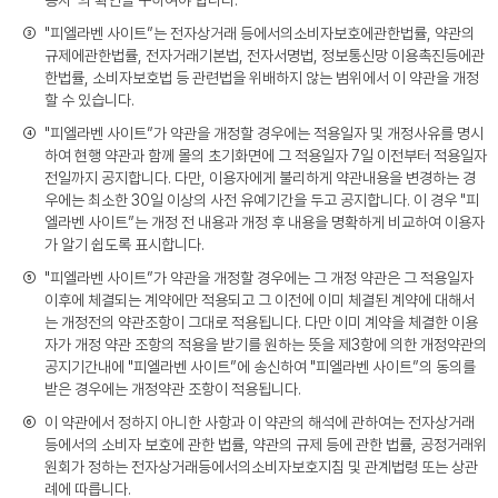
용자”의 확인을 구하여야 합니다.
③
"피엘라벤 사이트”는 전자상거래 등에서의소비자보호에관한법률, 약관의
규제에관한법률, 전자거래기본법, 전자서명법, 정보통신망 이용촉진등에관
한법률, 소비자보호법 등 관련법을 위배하지 않는 범위에서 이 약관을 개정
할 수 있습니다.
④
"피엘라벤 사이트”가 약관을 개정할 경우에는 적용일자 및 개정사유를 명시
하여 현행 약관과 함께 몰의 초기화면에 그 적용일자 7일 이전부터 적용일자
전일까지 공지합니다. 다만, 이용자에게 불리하게 약관내용을 변경하는 경
우에는 최소한 30일 이상의 사전 유예기간을 두고 공지합니다. 이 경우 "피
엘라벤 사이트”는 개정 전 내용과 개정 후 내용을 명확하게 비교하여 이용자
가 알기 쉽도록 표시합니다.
⑤
"피엘라벤 사이트”가 약관을 개정할 경우에는 그 개정 약관은 그 적용일자
이후에 체결되는 계약에만 적용되고 그 이전에 이미 체결된 계약에 대해서
는 개정전의 약관조항이 그대로 적용됩니다. 다만 이미 계약을 체결한 이용
자가 개정 약관 조항의 적용을 받기를 원하는 뜻을 제3항에 의한 개정약관의
공지기간내에 "피엘라벤 사이트”에 송신하여 "피엘라벤 사이트”의 동의를
받은 경우에는 개정약관 조항이 적용됩니다.
⑥
이 약관에서 정하지 아니한 사항과 이 약관의 해석에 관하여는 전자상거래
등에서의 소비자 보호에 관한 법률, 약관의 규제 등에 관한 법률, 공정거래위
원회가 정하는 전자상거래등에서의소비자보호지침 및 관계법령 또는 상관
례에 따릅니다.