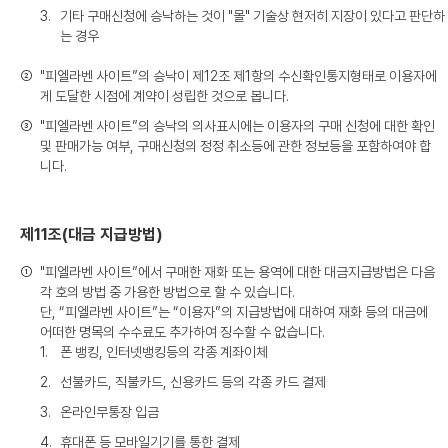
3.
기타 구매신청에 승낙하는 것이 "몰" 기술상 현저히 지장이 있다고 판단하
는 경우
②
"피엘라벤 사이트”의 승낙이 제12조 제1항의 수신확인통지형태로 이용자에
게 도달한 시점에 계약이 성립한 것으로 봅니다.
③
"피엘라벤 사이트”의 승낙의 의사표시에는 이용자의 구매 신청에 대한 확인
및 판매가능 여부, 구매신청의 정정 취소등에 관한 정보등을 포함하여야 합
니다.
제11조(대금 지급방법)
①
"피엘라벤 사이트”에서 구매한 재화 또는 용역에 대한 대금지급방법은 다음
각 호의 방법 중 가용한 방법으로 할 수 있습니다.
단, “피엘라벤 사이트”는 “이용자”의 지급방법에 대하여 재화 등의 대금에
어떠한 명목의 수수료도 추가하여 징수할 수 없습니다.
1.
폰 뱅킹, 인터넷뱅킹등의 각종 계좌이체
2.
선불카드, 직불카드, 신용카드 등의 각종 카드 결제
3.
온라인무통장 입금
4.
휴대폰 등 모바일기기를 통한 결제