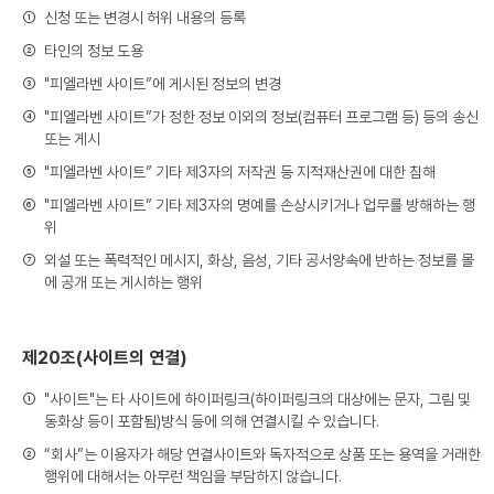
①
신청 또는 변경시 허위 내용의 등록
②
타인의 정보 도용
③
"피엘라벤 사이트”에 게시된 정보의 변경
④
"피엘라벤 사이트”가 정한 정보 이외의 정보(컴퓨터 프로그램 등) 등의 송신
또는 게시
⑤
"피엘라벤 사이트” 기타 제3자의 저작권 등 지적재산권에 대한 침해
⑥
"피엘라벤 사이트” 기타 제3자의 명예를 손상시키거나 업무를 방해하는 행
위
⑦
외설 또는 폭력적인 메시지, 화상, 음성, 기타 공서양속에 반하는 정보를 몰
에 공개 또는 게시하는 행위
제20조(사이트의 연결)
①
"사이트"는 타 사이트에 하이퍼링크(하이퍼링크의 대상에는 문자, 그림 및
동화상 등이 포함됨)방식 등에 의해 연결시킬 수 있습니다.
②
“회사”는 이용자가 해당 연결사이트와 독자적으로 상품 또는 용역을 거래한
행위에 대해서는 아무런 책임을 부담하지 않습니다.