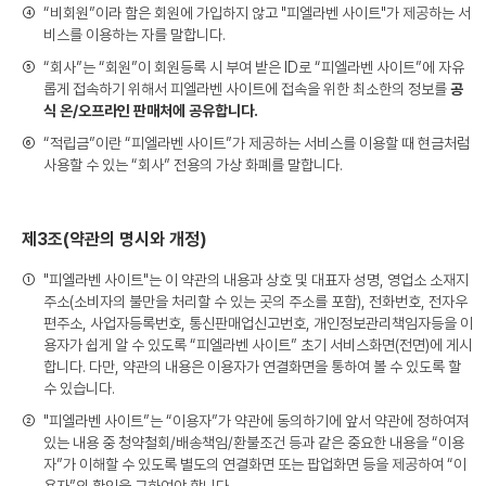
④
“비회원”이라 함은 회원에 가입하지 않고 "피엘라벤 사이트"가 제공하는 서
비스를 이용하는 자를 말합니다.
⑤
“회사”는 “회원”이 회원등록 시 부여 받은 ID로 “피엘라벤 사이트”에 자유
롭게 접속하기 위해서 피엘라벤 사이트에 접속을 위한 최소한의 정보를
공
식 온/오프라인 판매처에 공유합니다.
⑥
“적립금”이란 “피엘라벤 사이트”가 제공하는 서비스를 이용할 때 현금처럼
사용할 수 있는 “회사” 전용의 가상 화폐를 말합니다.
제3조(약관의 명시와 개정)
①
"피엘라벤 사이트"는 이 약관의 내용과 상호 및 대표자 성명, 영업소 소재지
주소(소비자의 불만을 처리할 수 있는 곳의 주소를 포함), 전화번호, 전자우
편주소, 사업자등록번호, 통신판매업신고번호, 개인정보관리책임자등을 이
용자가 쉽게 알 수 있도록 “피엘라벤 사이트” 초기 서비스화면(전면)에 게시
합니다. 다만, 약관의 내용은 이용자가 연결화면을 통하여 볼 수 있도록 할
수 있습니다.
②
"피엘라벤 사이트”는 “이용자”가 약관에 동의하기에 앞서 약관에 정하여져
있는 내용 중 청약철회/배송책임/환불조건 등과 같은 중요한 내용을 “이용
자”가 이해할 수 있도록 별도의 연결화면 또는 팝업화면 등을 제공하여 “이