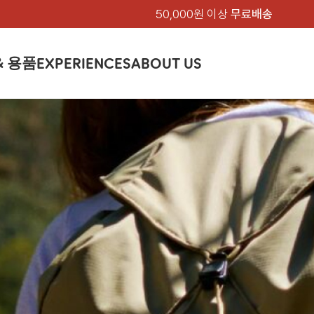
50,000원 이상
무료배송
& 용품
EXPERIENCES
ABOUT US
품
상의
상의
칸켄
하의
하의
아티클
백팩 & 가방
악세서리
악세서리
EXPERIENCE
브랜드소개
텐트&침낭
션
여성
남성
가방 & 용품
피엘라벤 클래식
지속가능성
셔츠
셔츠
칸켄백
트레킹 바지
트레킹 바지
트레킹 백팩
모자 & 비니
모자 & 비니
텐트
아티클
드 에디션
자켓
자켓
칸켄
플리스
플리스
칸켄악세서리
라이프스타일 바지
스트레치 바지
데이팩
벨트 & 스카프
벨트 & 스카프
슬리핑백
피엘라벤 폴라
피엘라벤 클래식
제품가이드
상의
상의
백팩 & 가방
티셔츠
티셔츠
스트레치 바지
라이프스타일 바지
여행 가방
장갑
장갑
피엘라벤 폴라
사이클링
하의
하의
텐트 & 침낭
폭스트레킹
소재
츠
썬 후디
라트 자켓
쇼츠
캡
하이
스웨터
스웨터
반바지 & 스커트
반바지
여행 액세서리
기타
기타
폭스트레킹
레킹
액세서리
액세서리
아울렛
제품관리
베이스레이어
베이스레이어
보온 바지
보온 바지
데이팩
스
등산화
등산화
힙팩 & 크로스백
타겐
아울렛
아울렛