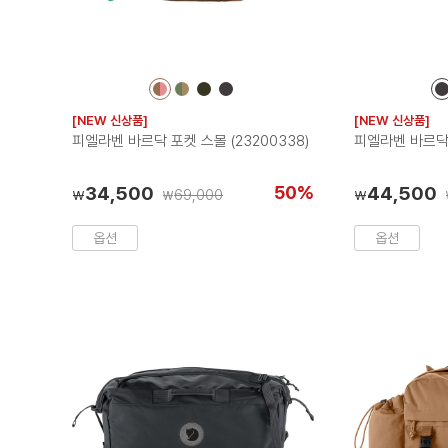
컬
컬
컬
컬
러
러
러
러
[NEW 신상품]
[NEW 신상품]
칩
칩
칩
칩
피엘라벤 바르닥 포켓 스몰 (23200338)
피엘라벤 바르닥 
34,500
50%
44,500
69,000
₩
₩
₩
옵션
옵션