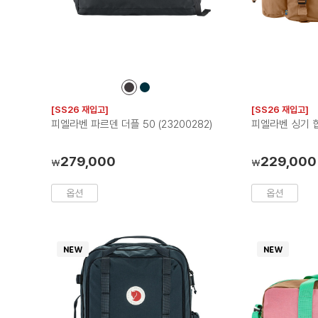
컬
컬
러
러
[SS26 재입고]
[SS26 재입고]
칩
칩
피엘라벤 파르덴 더플 50 (23200282)
피엘라벤 싱기 힙 
279,000
229,000
₩
₩
옵션
옵션