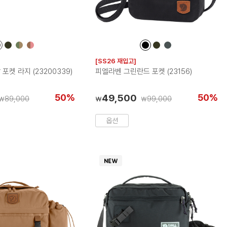
컬
컬
컬
컬
컬
컬
컬
러
러
러
러
러
러
러
[SS26 재입고]
칩
칩
칩
칩
칩
칩
칩
포켓 라지 (23200339)
피엘라벤 그린란드 포켓 (23156)
50%
49,500
50%
89,000
99,000
₩
₩
₩
옵션