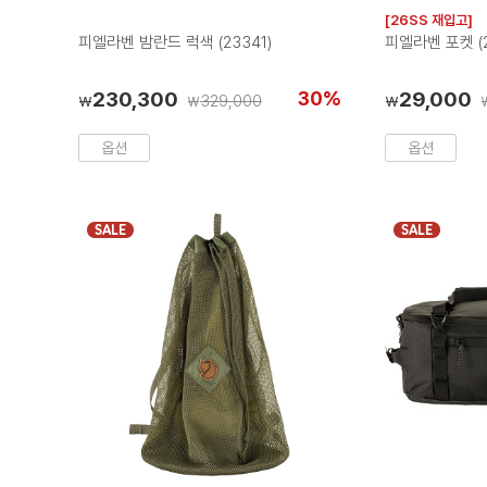
러
[26SS 재입고]
칩
피엘라벤 밤란드 럭색 (23341)
피엘라벤 포켓 (2
230,300
30%
29,000
329,000
₩
₩
₩
옵션
옵션
SALE
SALE