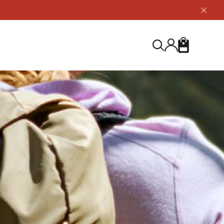
닫
기
버
튼
장
검
바
색
구
니
S
등산화
등산화
ABOUT US
아울렛
아울렛
하이 & 미드컷
하이 & 미드컷
브랜드 소개
검
로우컷
로우컷
지속가능성
색
하
신발용품
신발용품
제품가이드
기
 코스트
소재
제품관리