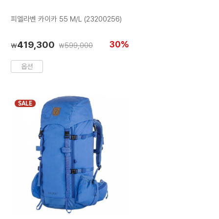
러
러
러
칩
칩
칩
피엘라벤 카이카 55 M/L (23200256)
419,300
30%
599,000
₩
₩
옵션
SALE