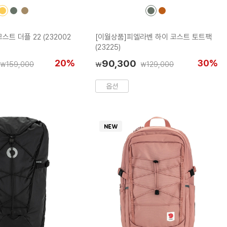
컬
컬
컬
컬
컬
러
러
러
러
러
칩
칩
칩
칩
칩
트 더플 22 (232002
[이월상품]피엘라벤 하이 코스트 토트팩
(23225)
20%
90,300
30%
159,000
129,000
₩
₩
₩
옵션