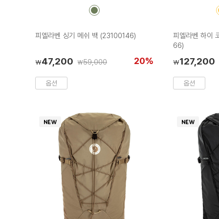
컬
러
칩
피엘라벤 싱기 메쉬 백 (23100146)
피엘라벤 하이 코스
66)
47,200
20%
127,200
59,000
₩
₩
₩
옵션
옵션