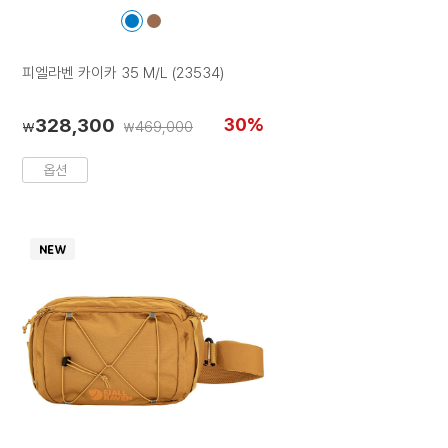
컬
컬
러
러
칩
칩
피엘라벤 카이카 35 M/L (23534)
328,300
30%
469,000
₩
₩
옵션