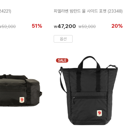
러
러
러
러
러
칩
칩
칩
칩
칩
4221)
피엘라벤 밤란드 울 사이드 포켓 (23348)
51%
47,200
20%
59,000
59,000
₩
₩
₩
옵션
SALE