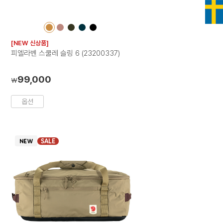
컬
컬
컬
컬
컬
러
러
러
러
러
[NEW 신상품]
칩
칩
칩
칩
칩
피엘라벤 스쿨레 슬링 6 (23200337)
99,000
₩
옵션
SALE