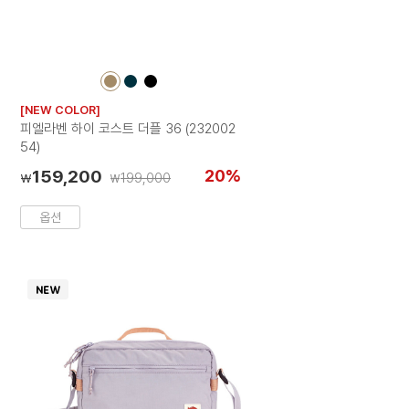
컬
컬
컬
러
러
러
[NEW COLOR]
칩
칩
칩
피엘라벤 하이 코스트 더플 36 (232002
54)
159,200
20%
199,000
₩
₩
옵션