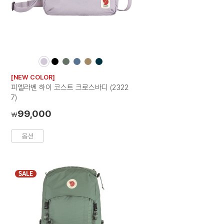
컬
컬
컬
컬
컬
컬
러
러
러
러
러
러
[NEW COLOR]
칩
칩
칩
칩
칩
칩
피엘라벤 하이 코스트 크로스바디 (2322
7)
99,000
₩
옵션
SALE