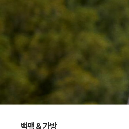
백팩＆가방