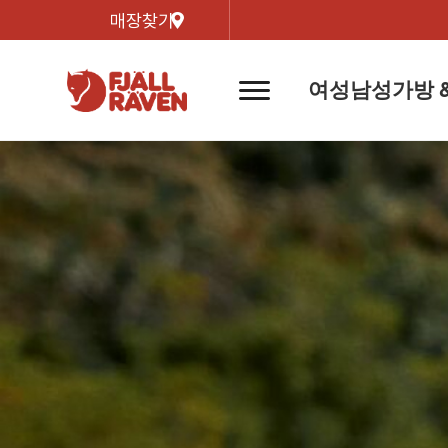
매장찾기
여성
남성
가방 
네
비
게
이
신제품
신제품
자켓
자켓
신제
신제품
컬렉
션
버
튼
트레킹 자켓
트레킹 자켓
리미티
쉘 자켓
쉘 자켓
바르닥
윈드 자켓
윈드 자켓
호야 
인기검색어
티셔
라이프스타일 자켓
라이프스타일 자켓
경량트
다운 & 패딩 자켓
다운 & 패딩 자켓
고어텍
베스트
베스트
베르그