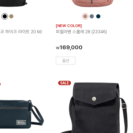
컬
컬
컬
컬
컬
러
러
러
러
러
[NEW COLOR]
칩
칩
칩
칩
칩
 하이크 라이트 20 M/
피엘라벤 스쿨레 28 (23346)
169,000
₩
옵션
SALE