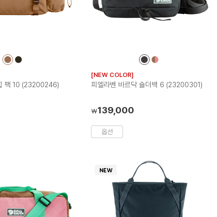
컬
컬
컬
컬
러
러
러
러
[NEW COLOR]
칩
칩
칩
칩
팩 10 (23200246)
피엘라벤 바르닥 숄더백 6 (23200301)
139,000
₩
옵션