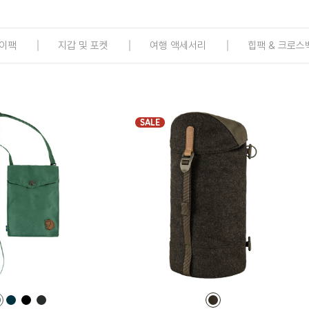
이팩
지갑 및 포켓
여행 액세서리
힙팩 & 크로스
SALE
컬
컬
컬
컬
컬