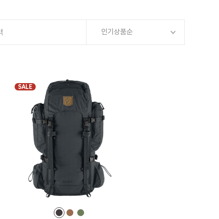
인기상품순
백
SALE
컬
컬
컬