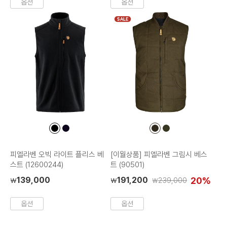
옵션
옵션
SALE
컬
컬
컬
컬
러
러
러
러
칩
칩
칩
칩
피엘라벤 오빅 라이트 플리스 베
[이월상품] 피엘라벤 그림시 베스
스트 (12600244)
트 (90501)
139,000
191,200
20%
239,000
₩
₩
₩
옵션
옵션