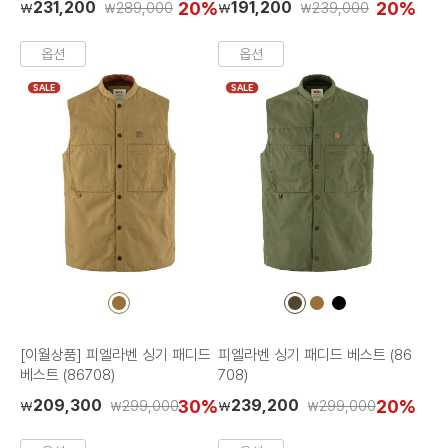
231,200
20%
191,200
20%
289,000
239,000
₩
₩
₩
₩
옵션
옵션
SALE
SALE
컬
컬
컬
컬
러
러
러
러
칩
칩
칩
칩
[이월상품] 피엘라벤 싱기 패디드
피엘라벤 싱기 패디드 베스트 (86
베스트 (86708)
708)
209,300
30%
239,200
20%
299,000
299,000
₩
₩
₩
₩