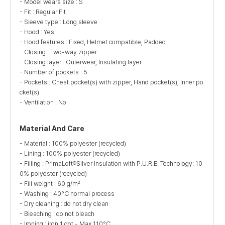
- Model wears size : S
- Fit : Regular Fit
- Sleeve type : Long sleeve
- Hood : Yes
- Hood features : Fixed, Helmet compatible, Padded
- Closing : Two-way zipper
- Closing layer : Outerwear, Insulating layer
- Number of pockets : 5
- Pockets : Chest pocket(s) with zipper, Hand pocket(s), Inner po
cket(s)
- Ventilation : No
Material And Care
- Material : 100% polyester (recycled)
- Lining : 100% polyester (recycled)
- Filling : PrimaLoft®Silver Insulation with P.U.R.E. Technology: 10
0% polyester (recycled)
- Fill weight : 60 g/m²
- Washing : 40°C normal process
- Dry cleaning : do not dry clean
- Bleaching : do not bleach
- Ironing : iron 1 dot - Max 110°C