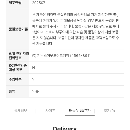
제조연월
202507
본 제품은 엄격한 품질관리와 공정관리를 거쳐 제작하였으며,
물품에 하자가 있어 피해보상을 원하실 경우 반드시 구입한 판
매처로 문의 주시기 바랍니다. 보증기간은 제품 구입일로 부터
품질보증기준
1년이며, 소비자 부주의에 의한 파손 및 품질이상에 대한 보증
은 지지 않습니다. 보증기간이 경과한 제품은 고객부담으로 수
선 가능합니다.
A/S 책임자와
㈜ 피닉스아웃도어코리아 / 1566-8911
전화번호
KC안전인증
N
대상 유무
수입여부
Y
종류
의류
상세정보
사이즈
배송/반품/교환
후기(
0
)
Delivery