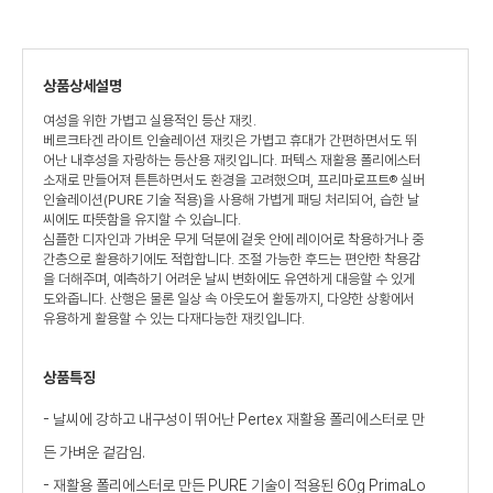
상품상세설명
여성을 위한 가볍고 실용적인 등산 재킷.
베르크타겐 라이트 인슐레이션 재킷은 가볍고 휴대가 간편하면서도 뛰
어난 내후성을 자랑하는 등산용 재킷입니다. 퍼텍스 재활용 폴리에스터
소재로 만들어져 튼튼하면서도 환경을 고려했으며, 프리마로프트® 실버
인슐레이션(PURE 기술 적용)을 사용해 가볍게 패딩 처리되어, 습한 날
씨에도 따뜻함을 유지할 수 있습니다.
심플한 디자인과 가벼운 무게 덕분에 겉옷 안에 레이어로 착용하거나 중
간층으로 활용하기에도 적합합니다. 조절 가능한 후드는 편안한 착용감
을 더해주며, 예측하기 어려운 날씨 변화에도 유연하게 대응할 수 있게
도와줍니다. 산행은 물론 일상 속 아웃도어 활동까지, 다양한 상황에서
유용하게 활용할 수 있는 다재다능한 재킷입니다.
상품특징
- 날씨에 강하고 내구성이 뛰어난 Pertex 재활용 폴리에스터로 만
든 가벼운 겉감임.
- 재활용 폴리에스터로 만든 PURE 기술이 적용된 60g PrimaLo