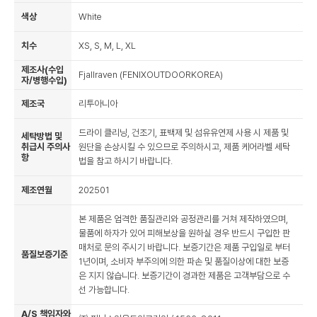
색상
White
치수
XS, S, M, L, XL
제조사(수입
Fjallraven (FENIXOUTDOORKOREA)
자/병행수입)
제조국
리투아니아
드라이 클리닝, 건조기, 표백제 및 섬유유연제 사용 시 제품 및
세탁방법 및
취급시 주의사
원단을 손상시킬 수 있으므로 주의하시고, 제품 케어라벨 세탁
항
법을 참고 하시기 바랍니다.
제조연월
202501
본 제품은 엄격한 품질관리와 공정관리를 거쳐 제작하였으며,
물품에 하자가 있어 피해보상을 원하실 경우 반드시 구입한 판
매처로 문의 주시기 바랍니다. 보증기간은 제품 구입일로 부터
품질보증기준
1년이며, 소비자 부주의에 의한 파손 및 품질이상에 대한 보증
은 지지 않습니다. 보증기간이 경과한 제품은 고객부담으로 수
선 가능합니다.
A/S 책임자와