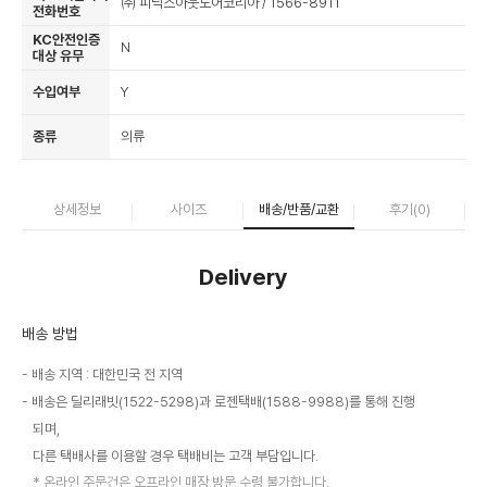
㈜ 피닉스아웃도어코리아 / 1566-8911
전화번호
KC안전인증
N
대상 유무
수입여부
Y
종류
의류
상세정보
사이즈
배송/반품/교환
후기(
0
)
Delivery
배송 방법
배송 지역 : 대한민국 전 지역
배송은 딜리래빗(1522-5298)과 로젠택배(1588-9988)를 통해 진행
되며,
다른 택배사를 이용할 경우 택배비는 고객 부담입니다.
온라인 주문건은 오프라인 매장 방문 수령 불가합니다.