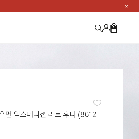
닫
기
버
튼
장
검
바
색
구
니
S
등산화
등산화
ABOUT US
아울렛
아울렛
하이 & 미드컷
하이 & 미드컷
브랜드 소개
검
로우컷
로우컷
지속가능성
색
하
신발용품
신발용품
제품가이드
기
 코스트
소재
제품관리
우먼 익스페디션 라트 후디 (8612