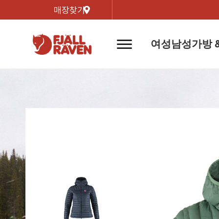
매장찾기
여성
남성
가방 
네
비
게
이
신제품
신제품
자켓
자켓
신제
신제품
컬렉
션
버
튼
트레킹 자켓
트레킹 자켓
리미티
쉘 자켓
쉘 자켓
바르닥
윈드 자켓
윈드 자켓
호야 
인기검색어
티셔
라이프스타일 자켓
라이프스타일 자켓
경량트
다운 & 패딩 자켓
다운 & 패딩 자켓
고어텍
베스트
베스트
베르그