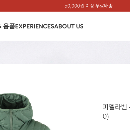
50,000원 이상
무료배송
& 용품
EXPERIENCES
ABOUT US
품
상의
상의
칸켄
하의
하의
아티클
백팩 & 가방
악세서리
악세서리
EXPERIENCE
브랜드소개
텐트&침낭
션
여성
남성
가방 & 용품
피엘라벤 클래식
지속가능성
셔츠
셔츠
칸켄백
트레킹 바지
트레킹 바지
트레킹 백팩
모자 & 비니
모자 & 비니
텐트
아티클
드 에디션
자켓
자켓
칸켄
플리스
플리스
칸켄악세서리
라이프스타일 바지
스트레치 바지
데이팩
벨트 & 스카프
벨트 & 스카프
슬리핑백
피엘라벤 폴라
피엘라벤 클래식
제품가이드
상의
상의
백팩 & 가방
티셔츠
티셔츠
스트레치 바지
라이프스타일 바지
여행 가방
장갑
장갑
피엘라벤 폴라
사이클링
하의
하의
텐트 & 침낭
폭스트레킹
소재
츠
썬 후디
라트 자켓
쇼츠
캡
하이
스웨터
스웨터
반바지 & 스커트
반바지
여행 액세서리
기타
기타
폭스트레킹
레킹
액세서리
액세서리
아울렛
제품관리
베이스레이어
베이스레이어
보온 바지
보온 바지
데이팩
스
등산화
등산화
피엘라벤 
힙팩 & 크로스백
타겐
아울렛
아울렛
0)