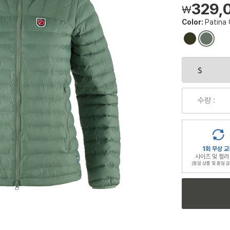
329,
￦
Color:
Patina
컬
컬
러
러
칩
칩
수량 :
1회 무상 교
사이즈 및 컬러
(동일 상품 및 동일 금