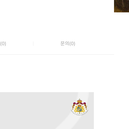
(
0
)
문의(
0
)