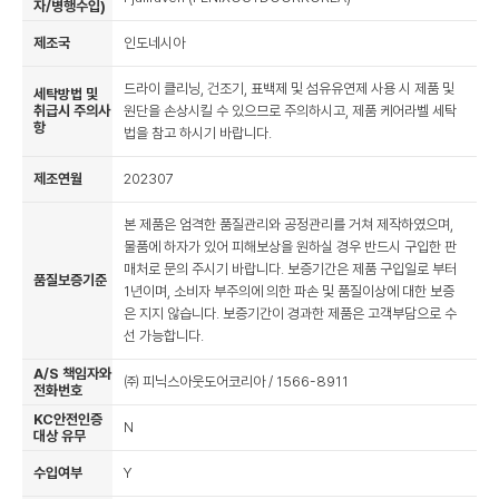
자/병행수입)
제조국
인도네시아
드라이 클리닝, 건조기, 표백제 및 섬유유연제 사용 시 제품 및
세탁방법 및
취급시 주의사
원단을 손상시킬 수 있으므로 주의하시고, 제품 케어라벨 세탁
항
법을 참고 하시기 바랍니다.
제조연월
202307
본 제품은 엄격한 품질관리와 공정관리를 거쳐 제작하였으며,
물품에 하자가 있어 피해보상을 원하실 경우 반드시 구입한 판
매처로 문의 주시기 바랍니다. 보증기간은 제품 구입일로 부터
품질보증기준
1년이며, 소비자 부주의에 의한 파손 및 품질이상에 대한 보증
은 지지 않습니다. 보증기간이 경과한 제품은 고객부담으로 수
선 가능합니다.
A/S 책임자와
㈜ 피닉스아웃도어코리아 / 1566-8911
전화번호
KC안전인증
N
대상 유무
수입여부
Y