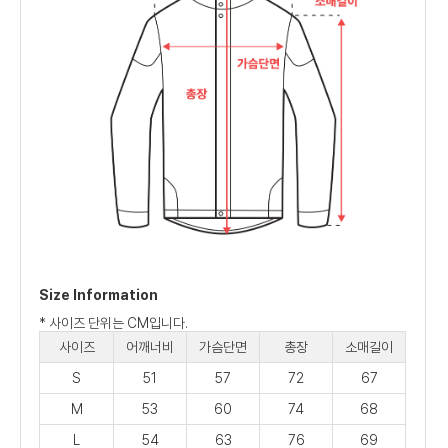
Size Information
* 사이즈 단위는 CM입니다.
사이즈
어깨너비
가슴단면
총장
소매길이
S
51
57
72
67
M
53
60
74
68
L
54
63
76
69