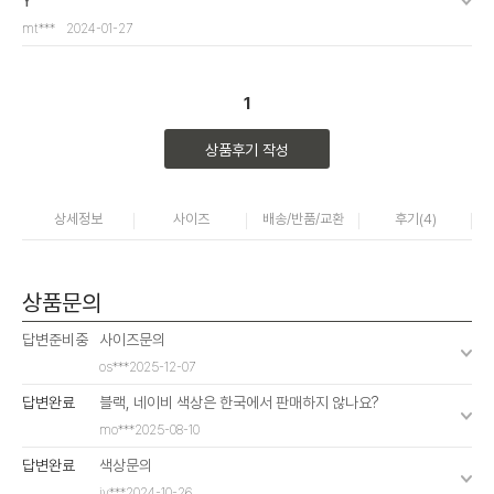
Ÿ
mt***
2024-01-27
1
상품후기 작성
상세정보
사이즈
배송/반품/교환
후기(
4
)
상품문의
답변준비중
사이즈문의
os***
2025-12-07
답변완료
블랙, 네이비 색상은 한국에서 판매하지 않나요?
mo***
2025-08-10
답변완료
색상문의
jy***
2024-10-26