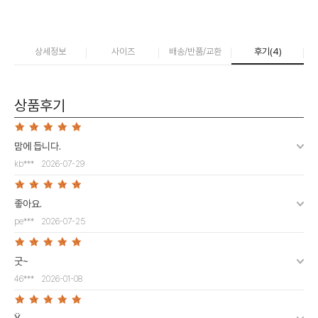
상세정보
사이즈
배송/반품/교환
후기(
4
)
상품후기
맘에 듭니다.
kb***
2026-07-29
좋아요.
pe***
2026-07-25
굿~
46***
2026-01-08