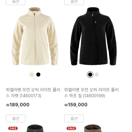
옵션
옵션
컬
컬
컬
컬
러
러
러
러
칩
칩
칩
칩
피엘라벤 우먼 오빅 라이트 플리
피엘라벤 우먼 오빅 라이트 플리
스 자켓 (14600173)
스 하프 짚 (14600199)
189,000
159,000
₩
₩
옵션
옵션
SALE
SALE