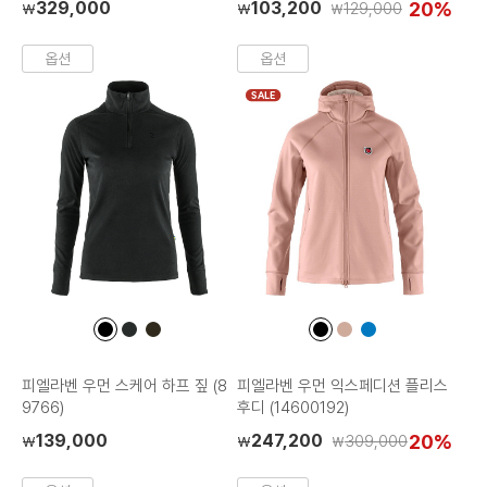
329,000
103,200
20%
129,000
₩
₩
₩
옵션
옵션
SALE
컬
컬
컬
컬
컬
컬
러
러
러
러
러
러
칩
칩
칩
칩
칩
칩
피엘라벤 우먼 스케어 하프 짚 (8
피엘라벤 우먼 익스페디션 플리스
9766)
후디 (14600192)
139,000
247,200
20%
309,000
₩
₩
₩