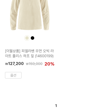
컬
컬
러
러
칩
칩
[이월상품] 피엘라벤 우먼 오빅 라
이트 플리스 하프 짚 (14600199)
127,200
20%
159,000
₩
₩
옵션
1