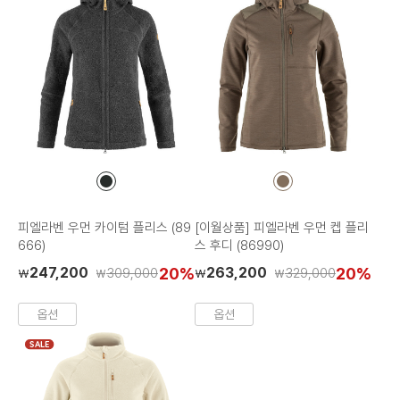
컬
컬
러
러
칩
칩
피엘라벤 우먼 카이텀 플리스 (89
[이월상품] 피엘라벤 우먼 켑 플리
666)
스 후디 (86990)
247,200
20%
263,200
20%
309,000
329,000
₩
₩
₩
₩
옵션
옵션
SALE